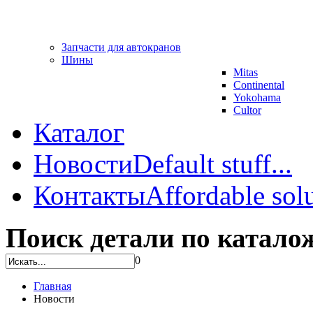
Запчасти для автокранов
Шины
Mitas
Continental
Yokohama
Cultor
Каталог
Новости
Default stuff...
Контакты
Affordable solu
Поиск детали по катало
0
Главная
Новости