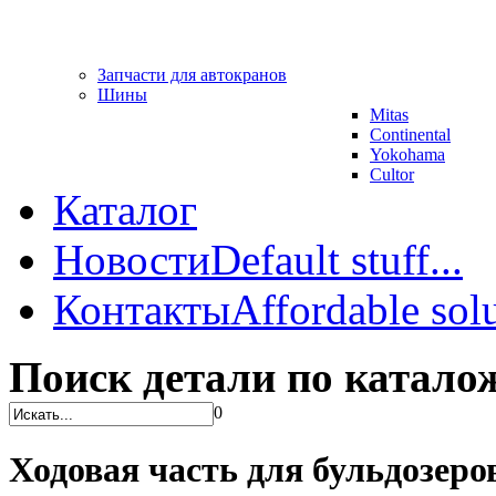
Запчасти для автокранов
Шины
Mitas
Continental
Yokohama
Cultor
Каталог
Новости
Default stuff...
Контакты
Affordable solu
Поиск детали по катало
0
Ходовая часть для бульдозеро