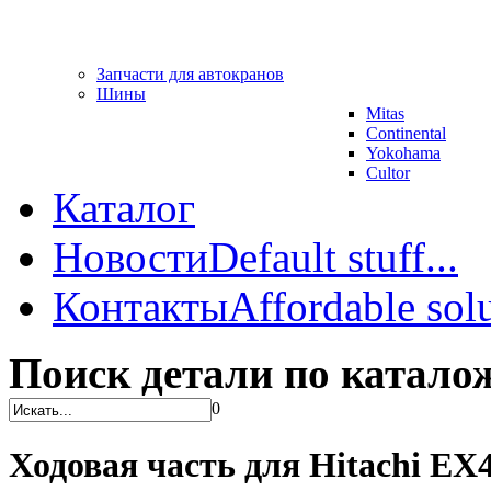
Запчасти для автокранов
Шины
Mitas
Continental
Yokohama
Cultor
Каталог
Новости
Default stuff...
Контакты
Affordable solu
Поиск детали по катало
0
Ходовая часть для Hitachi E