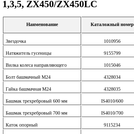
1,3,5, ZX450/ZX450LC
Наименование
Каталожный номер
Звездочка
1010956
Натяжитель гусеницы
9155799
Вилка колеса направляющего
1015046
Болт башмачный М24
4328034
Гайка башмачная М24
4328035
Башмак трехребровый 600 мм
IS4010/600
Башмак трехребровый 700 мм
IS4010/700
Каток опорный
9115234