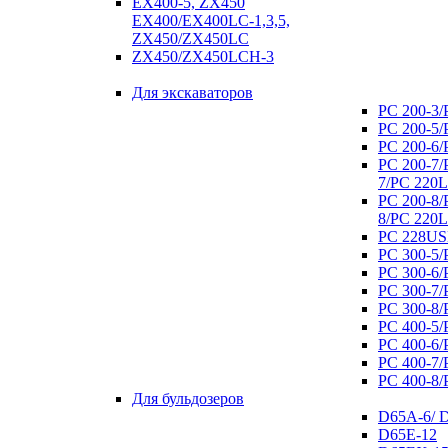
EX400-5, ZX450
EX400/EX400LC-1,3,5,
ZX450/ZX450LC
ZX450/ZX450LCH-3
Для экскаваторов
РС 200-3/
РС 200-5/
РС 200-6/
РС 200-7/
7/РС 220
РС 200-8/
8/РС 220
РС 228US
PC 300-5/
РС 300-6/
РС 300-7/
РС 300-8/
РС 400-5/
РС 400-6/
РС 400-7/
РС 400-8/
Для бульдозеров
D65А-6/ 
D65E-12