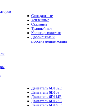
ваторов
Стандартные
Усиленные
Скальные
Траншейные
Ковши-рыхлители
Дробильные и
просеивающие ковши
ели
оры
и
Двигатель 6D102E
Двигатель 6D108
Двигатель 6D114E
Двигатель 6D125E
Двигатель 6D140E