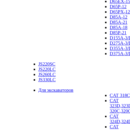
D65EX-1
D65P-12
D65PX-12
D85A-12
D85A-21
D85A-18
D85P-21
D155A-3/
D275A-3/
D355A-3/
D375A-3/
JS220SC
JS220LC
JS260LC
JS330LC
Для экскаваторов
CAT 318С
CAT
323D,323
320C,320
CAT
324D,324
CAT