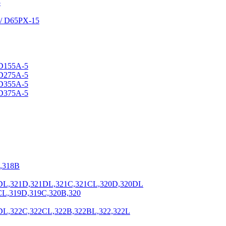
5
/ D65PX-15
D155A-5
D275A-5
D355A-5
D375A-5
,318B
DL,321D,321DL,321C,321CL,320D,320DL
CL,319D,319C,320B,320
DL,322C,322CL,322B,322BL,322,322L