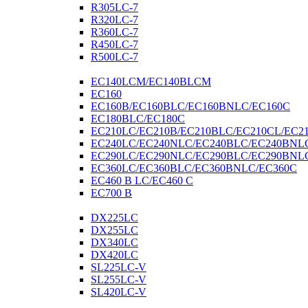
R305LC-7
R320LC-7
R360LC-7
R450LC-7
R500LC-7
EC140LCM/EC140BLCM
EC160
EC160B/EC160BLC/EC160BNLC/EC160C
EC180BLC/EC180C
EC210LC/EC210B/EC210BLC/EC210CL/EC2
EC240LC/EC240NLC/EC240BLC/EC240BNL
EC290LC/EC290NLC/EC290BLC/EC290BNL
EC360LC/EC360BLC/EC360BNLC/EC360C
EC460 B LC/EC460 C
EC700 B
DX225LC
DX255LC
DX340LC
DX420LC
SL225LC-V
SL255LC-V
SL420LC-V