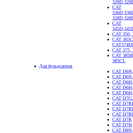
329D,329
CAT
336D,336
328D,328
CAT
345D,345
CAT 350, 
CAT 365C
CAT374D
CAT 375, 
CAT 385B,
385CL
Для бульдозеров
CAT D6N
CAT D6N
CAT D6H,
CAT D6H,
CAT D6H,
CAT D7G
CAT D7R
CAT D7R
CAT D7RI
CAT D7R
CAT D7H
CAT D8N,