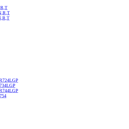
R,T
,R,T
,R,T
PR724LGP
R734LGP
PR744LGP
754