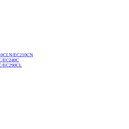
10CLN/EC210CN
C/EC240C
C/EC290CL