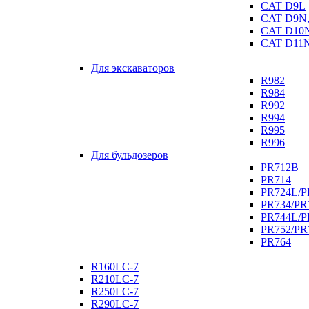
CAT D9L
CAT D9N,
CAT D10N
CAT D11N
Для экскаваторов
R982
R984
R992
R994
R995
R996
Для бульдозеров
PR712B
PR714
PR724L/
PR734/P
PR744L/
PR752/PR
PR764
R160LC-7
R210LC-7
R250LC-7
R290LC-7