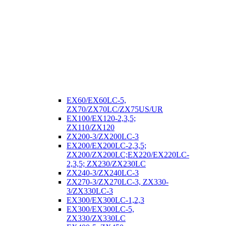
EX60/EX60LC-5,
ZX70/ZX70LC/ZX75US/UR
EX100/EX120-2,3,5;
ZX110/ZX120
ZX200-3/ZX200LC-3
EX200/EX200LC-2,3,5;
ZX200/ZX200LC;EX220/EX220LC-
2,3,5; ZX230/ZX230LC
ZX240-3/ZX240LC-3
ZX270-3/ZX270LC-3, ZX330-
3/ZX330LC-3
EX300/EX300LC-1,2,3
EX300/EX300LC-5,
ZX330/ZX330LC