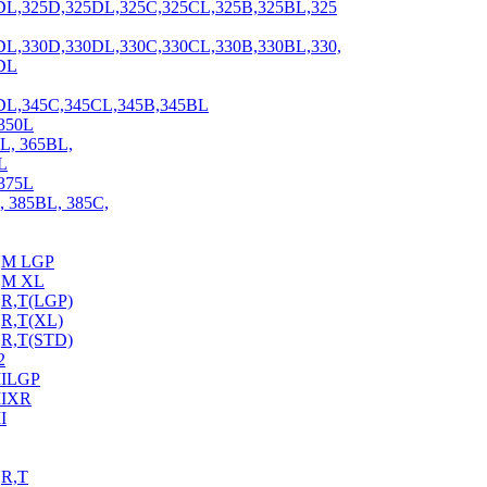
DL,325D,325DL,325C,325CL,325B,325BL,325
DL,330D,330DL,330C,330CL,330B,330BL,330,
DL
DL,345C,345CL,345B,345BL
350L
L, 365BL,
L
375L
 385BL, 385C,
,M LGP
,M XL
R,T(LGP)
R,T(XL)
R,T(STD)
2
IILGP
IIXR
I
R,T