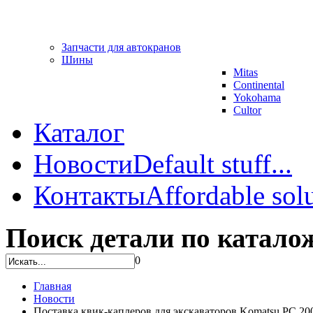
Запчасти для автокранов
Шины
Mitas
Continental
Yokohama
Cultor
Каталог
Новости
Default stuff...
Контакты
Affordable solu
Поиск детали по катало
0
Главная
Новости
Поставка квик-каплеров для экскаваторов Komatsu PC 200