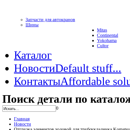
Запчасти для автокранов
Шины
Mitas
Continental
Yokohama
Cultor
Каталог
Новости
Default stuff...
Контакты
Affordable solu
Поиск детали по катало
0
Главная
Новости
Отгрузка элементов ходовой для трубоукладчика Komatsu 