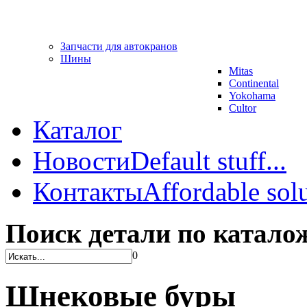
Запчасти для автокранов
Шины
Mitas
Continental
Yokohama
Cultor
Каталог
Новости
Default stuff...
Контакты
Affordable solu
Поиск детали по катало
0
Шнековые буры