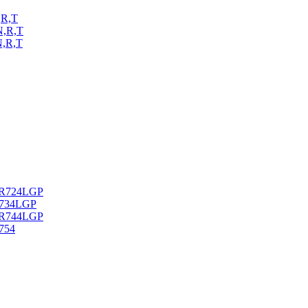
R,T
,R,T
,R,T
PR724LGP
R734LGP
PR744LGP
754