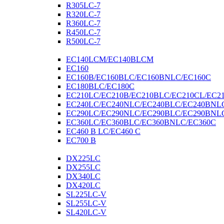
R305LC-7
R320LC-7
R360LC-7
R450LC-7
R500LC-7
EC140LCM/EC140BLCM
EC160
EC160B/EC160BLC/EC160BNLC/EC160C
EC180BLC/EC180C
EC210LC/EC210B/EC210BLC/EC210CL/EC2
EC240LC/EC240NLC/EC240BLC/EC240BNL
EC290LC/EC290NLC/EC290BLC/EC290BNL
EC360LC/EC360BLC/EC360BNLC/EC360C
EC460 B LC/EC460 C
EC700 B
DX225LC
DX255LC
DX340LC
DX420LC
SL225LC-V
SL255LC-V
SL420LC-V