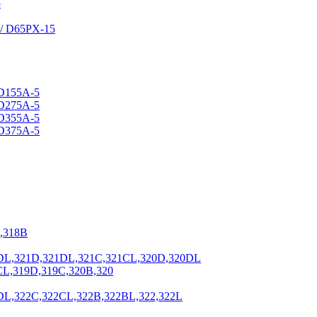
5
/ D65PX-15
D155A-5
D275A-5
D355A-5
D375A-5
,318B
DL,321D,321DL,321C,321CL,320D,320DL
CL,319D,319C,320B,320
DL,322C,322CL,322B,322BL,322,322L