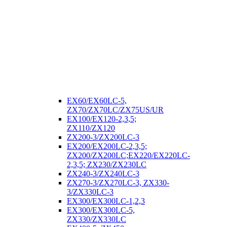
EX60/EX60LC-5,
ZX70/ZX70LC/ZX75US/UR
EX100/EX120-2,3,5;
ZX110/ZX120
ZX200-3/ZX200LC-3
EX200/EX200LC-2,3,5;
ZX200/ZX200LC;EX220/EX220LC-
2,3,5; ZX230/ZX230LC
ZX240-3/ZX240LC-3
ZX270-3/ZX270LC-3, ZX330-
3/ZX330LC-3
EX300/EX300LC-1,2,3
EX300/EX300LC-5,
ZX330/ZX330LC