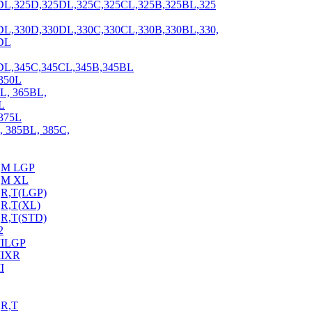
DL,325D,325DL,325C,325CL,325B,325BL,325
DL,330D,330DL,330C,330CL,330B,330BL,330,
DL
DL,345C,345CL,345B,345BL
350L
L, 365BL,
L
375L
 385BL, 385C,
,M LGP
,M XL
R,T(LGP)
R,T(XL)
R,T(STD)
2
IILGP
IIXR
I
R,T