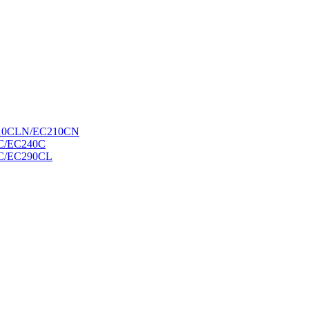
10CLN/EC210CN
C/EC240C
C/EC290CL