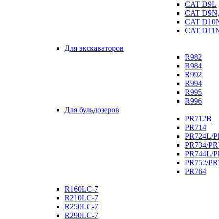
CAT D9L
CAT D9N,
CAT D10N
CAT D11N
Для экскаваторов
R982
R984
R992
R994
R995
R996
Для бульдозеров
PR712B
PR714
PR724L/
PR734/P
PR744L/
PR752/PR
PR764
R160LC-7
R210LC-7
R250LC-7
R290LC-7