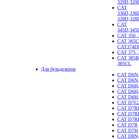
329D,329
CAT
336D,336
328D,328
CAT
345D,345
CAT 350, 
CAT 365C
CAT374D
CAT 375, 
CAT 385B,
385CL
Для бульдозеров
CAT D6N
CAT D6N
CAT D6H,
CAT D6H,
CAT D6H,
CAT D7G
CAT D7R
CAT D7R
CAT D7RI
CAT D7R
CAT D7H
CAT D8N,