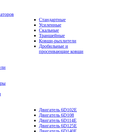
ваторов
Стандартные
Усиленные
Скальные
Траншейные
Ковши-рыхлители
Дробильные и
просеивающие ковши
ели
оры
и
Двигатель 6D102E
Двигатель 6D108
Двигатель 6D114E
Двигатель 6D125E
Двигатель 6D140E