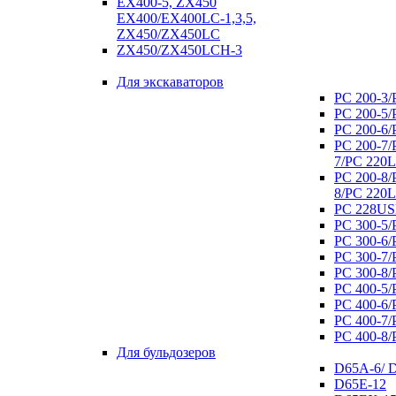
EX400-5, ZX450
EX400/EX400LC-1,3,5,
ZX450/ZX450LC
ZX450/ZX450LCH-3
Для экскаваторов
РС 200-3/
РС 200-5/
РС 200-6/
РС 200-7/
7/РС 220
РС 200-8/
8/РС 220
РС 228US
PC 300-5/
РС 300-6/
РС 300-7/
РС 300-8/
РС 400-5/
РС 400-6/
РС 400-7/
РС 400-8/
Для бульдозеров
D65А-6/ 
D65E-12