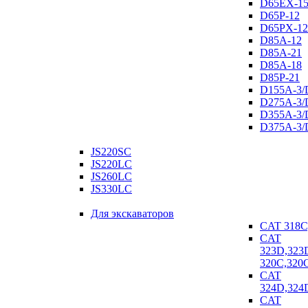
D65EX-1
D65P-12
D65PX-12
D85A-12
D85A-21
D85A-18
D85P-21
D155A-3/
D275A-3/
D355A-3/
D375A-3/
JS220SC
JS220LC
JS260LC
JS330LC
Для экскаваторов
CAT 318С
CAT
323D,323
320C,320
CAT
324D,324
CAT